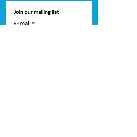
Join our mailing list
E-mail
*
Suscribe
I would like to 
subscribe to your 
mailing list.
email
info@connected-oceans.org
mobile