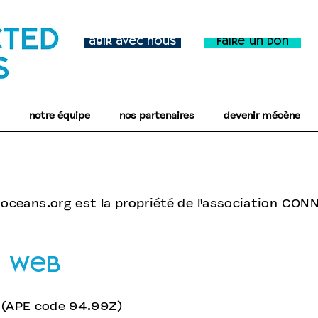
agir avec nous
faire un don
notre équipe
nos partenaires
devenir mécène
oceans.org
est la propriété de l'association C
e web
l (APE code 94.99Z)