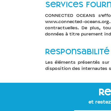
Services fourn
CONNECTED OCEANS s'efforc
www.connected-oceans.org
contractuelles. De plus, to
données à titre purement indi
responsabilité
Les éléments présentés sur 
disposition des internautes 
re
et restez 