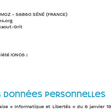
ERMOZ - 56860 SÉNÉ (FRANCE)
ns.org
Saout-Grit​
ciété IONOS :
s données personnelles
ise « Informatique et Libertés » du 6 janvier 1